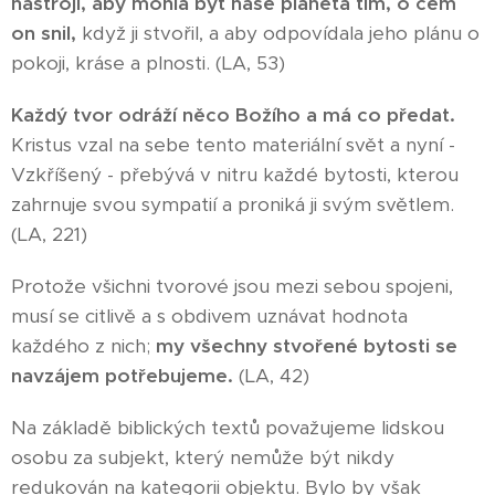
nástroji, aby mohla být naše planeta tím, o čem
on snil,
když ji stvořil, a aby odpovídala jeho plánu o
pokoji, kráse a plnosti. (LA, 53)
Každý tvor odráží něco Božího a má co předat.
Kristus vzal na sebe tento materiální svět a nyní -
Vzkříšený - přebývá v nitru každé bytosti, kterou
zahrnuje svou sympatií a proniká ji svým světlem.
(LA, 221)
Protože všichni tvorové jsou mezi sebou spojeni,
musí se citlivě a s obdivem uznávat hodnota
každého z nich;
my všechny stvořené bytosti se
navzájem potřebujeme.
(LA, 42)
Na základě biblických textů považujeme lidskou
osobu za subjekt, který nemůže být nikdy
redukován na kategorii objektu. Bylo by však