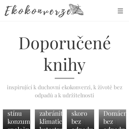
Doporučené
knihy
11.11.2024
inspirující k duchovní ekokonverzi, k životě bez
Dobrý
odpadů a k udržitelnosti
život
03.11.2023
03.11.2023
ve
Jak
Život
19.10.2023
stínu
zabránit
skoro
Domácno
konzumní
klimatické
bez
bez