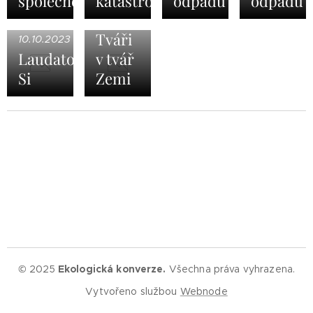
společnosti
katastrofě
odpadu
odpadu
10.10.2023
Tváři
10.10.2023
Laudato
v tvář
Si
Zemi
© 2025
Ekologická konverze.
Všechna práva vyhrazena.
Vytvořeno službou
Webnode